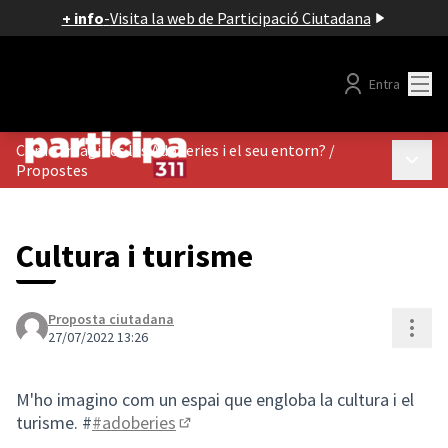
+ info
-
Visita la web de Participació Ciutadana
Menú
Entra
Com t'imagines les Adoberies i el seu entorn?
/
Menú p
Propostes
Cultura i turisme
Proposta ciutadana
Cont
27/07/2022 13:26
M'ho imagino com un espai que engloba la cultura i el
turisme. #
#adoberies
(Obrir en una pestanya nova)