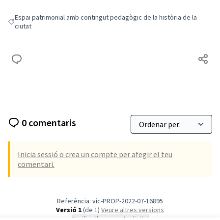
Espai patrimonial amb contingut pedagògic de la història de la
Resultats en filtrar per: Espai patrimonial amb contingut pedagògic de la 
ciutat
0 comentaris
Inicia sessió o crea un compte per afegir el teu
comentari.
Referència: vic-PROP-2022-07-16895
Versió 1
(de 1)
veure altres versions
Verifica l'empremta digital