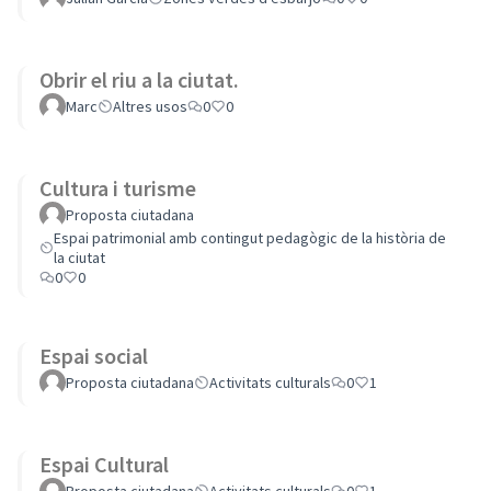
Obrir el riu a la ciutat.
Marc
Altres usos
0
0
Cultura i turisme
Proposta ciutadana
Espai patrimonial amb contingut pedagògic de la història de
la ciutat
0
0
Espai social
Proposta ciutadana
Activitats culturals
0
1
Espai Cultural