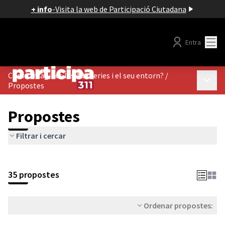
+ info
-
Visita la web de Participació Ciutadana
Menú
Entra
Com t'imagines les Adoberies i el seu entorn?
/
Menú p
Propostes
Propostes
Filtrar i cercar
35 propostes
Ordenar propostes: