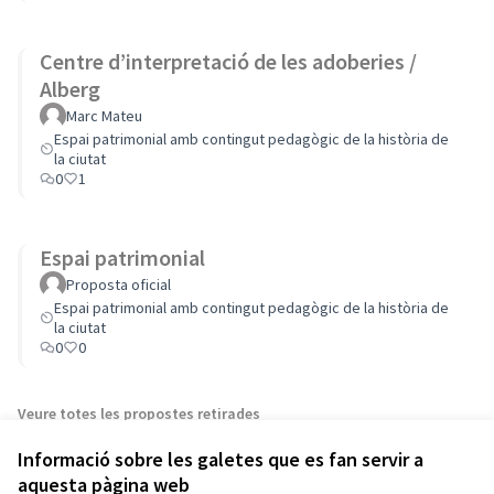
Centre d’interpretació de les adoberies /
Alberg
Marc Mateu
Espai patrimonial amb contingut pedagògic de la història de
la ciutat
0
1
Espai patrimonial
Proposta oficial
Espai patrimonial amb contingut pedagògic de la història de
la ciutat
0
0
Veure totes les propostes retirades
Informació sobre les galetes que es fan servir a
aquesta pàgina web
Termes i condicions d'ús