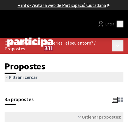
+ info
-
Visita la web de Participació Ciutadana
Menú
Entra
Com t'imagines les Adoberies i el seu entorn?
/
Menú p
Propostes
Propostes
Filtrar i cercar
35 propostes
Ordenar propostes: