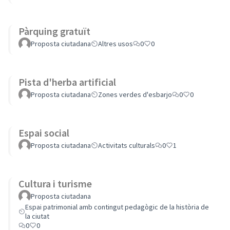
Pàrquing gratuït
Proposta ciutadana
Altres usos
0
0
Pista d'herba artificial
Proposta ciutadana
Zones verdes d'esbarjo
0
0
Espai social
Proposta ciutadana
Activitats culturals
0
1
Cultura i turisme
Proposta ciutadana
Espai patrimonial amb contingut pedagògic de la història de
la ciutat
0
0