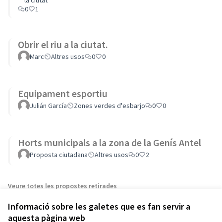
la ciutat
0
1
Obrir el riu a la ciutat.
Marc
Altres usos
0
0
Equipament esportiu
Julián García
Zones verdes d'esbarjo
0
0
Horts municipals a la zona de la Genís Antel
Proposta ciutadana
Altres usos
0
2
Veure totes les propostes retirades
Informació sobre les galetes que es fan servir a
aquesta pàgina web
Termes i condicions d'ús