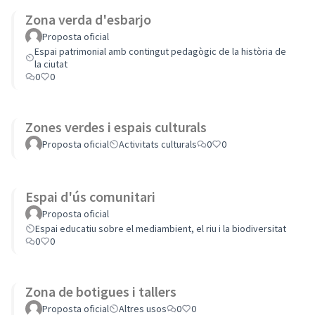
Zona verda d'esbarjo
Proposta oficial
Espai patrimonial amb contingut pedagògic de la història de
la ciutat
0
0
Zones verdes i espais culturals
Proposta oficial
Activitats culturals
0
0
Espai d'ús comunitari
Proposta oficial
Espai educatiu sobre el mediambient, el riu i la biodiversitat
0
0
Zona de botigues i tallers
Proposta oficial
Altres usos
0
0