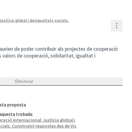
ustícia global i desigualtats socials.
Contr
aurien de poder contribuir als projectes de cooperació
 valors de cooperació, solidaritat, igualtat i
Historial
esta proposta
 aquesta trobada:
ació internacional, justícia global i
cials. Construint respostes des de Vic