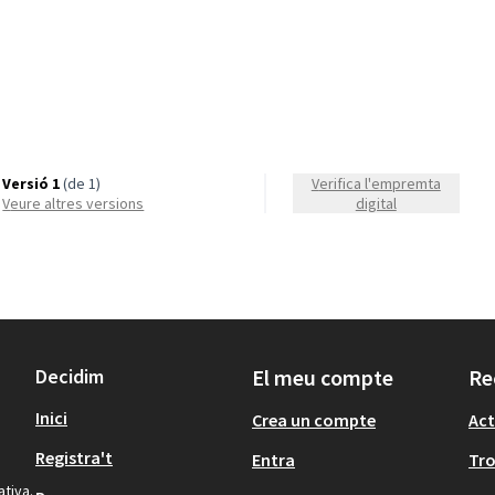
Versió 1
(de 1)
Verifica l'empremta
veure altres versions
digital
Decidim
El meu compte
Re
Inici
Crea un compte
Act
Registra't
Entra
Tr
ativa.