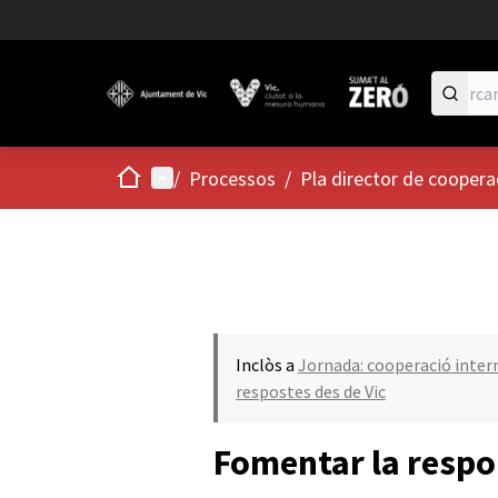
Inici
Menú principal
/
Processos
/
Pla director de coopera
Inclòs a
Jornada: cooperació interna
respostes des de Vic
Fomentar la respon