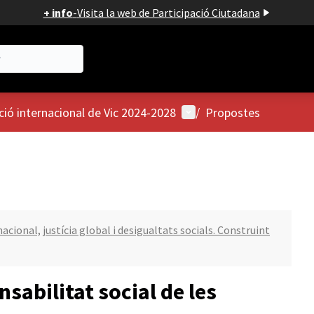
+ info
-
Visita la web de Participació Ciutadana
Menú d'usuari
ció internacional de Vic 2024-2028
/
Propostes
cional, justícia global i desigualtats socials. Construint
sabilitat social de les