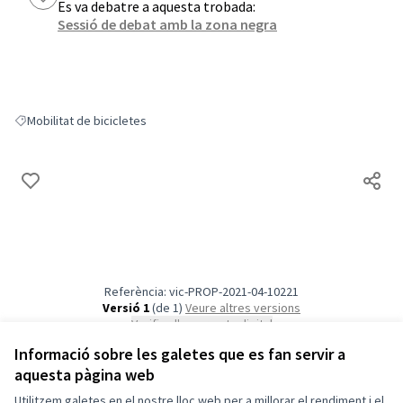
Es va debatre a aquesta trobada:
Sessió de debat amb la zona negra
Mobilitat de bicicletes
Resultats en filtrar per: Mobilitat de bicicletes
Referència: vic-PROP-2021-04-10221
Versió 1
(de 1)
veure altres versions
Verifica l'empremta digital
Informació sobre les galetes que es fan servir a
aquesta pàgina web
Termes i condicions d'ús
Configuració de les galetes
Utilitzem galetes en el nostre lloc web per a millorar el rendiment i el