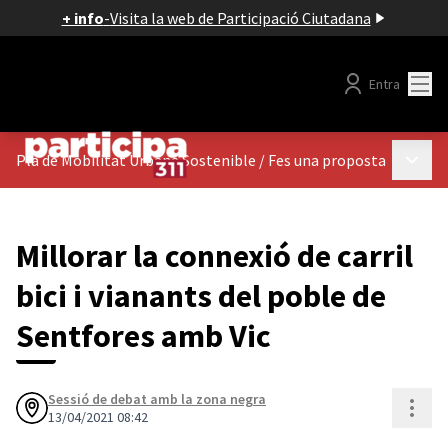
+ info
-
Visita la web de Participació Ciutadana
Menú
Entra
Menú p
Pla de Mobilitat Urbana Sostenible
/
Fes una proposta
Millorar la connexió de carril
bici i vianants del poble de
Sentfores amb Vic
Sessió de debat amb la zona negra
Cont
13/04/2021 08:42