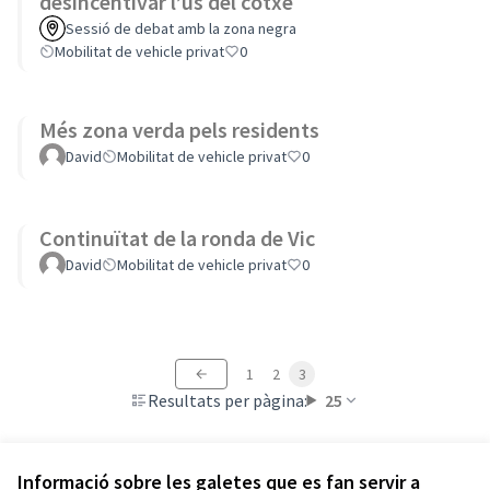
desincentivar l’ús del cotxe
Sessió de debat amb la zona negra
Mobilitat de vehicle privat
0
Més zona verda pels residents
David
Mobilitat de vehicle privat
0
Continuïtat de la ronda de Vic
David
Mobilitat de vehicle privat
0
1
2
3
Resultats per pàgina:
25
Informació sobre les galetes que es fan servir a