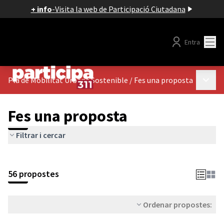
+ info
-
Visita la web de Participació Ciutadana
Menú
Entra
Menú p
Pla de Mobilitat Urbana Sostenible
/
Fes una proposta
Fes una proposta
Filtrar i cercar
56 propostes
Ordenar propostes: