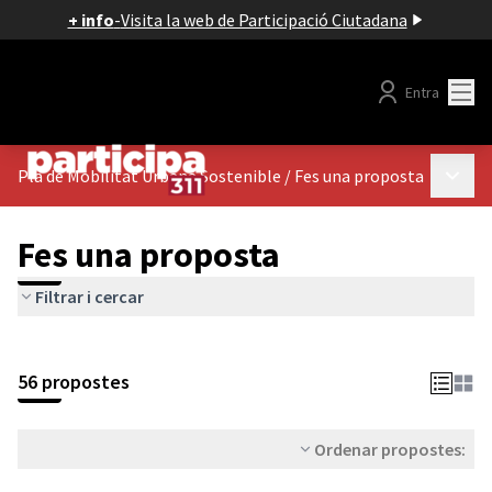
+ info
-
Visita la web de Participació Ciutadana
Menú
Entra
Menú p
Pla de Mobilitat Urbana Sostenible
/
Fes una proposta
Fes una proposta
Filtrar i cercar
56 propostes
Ordenar propostes: