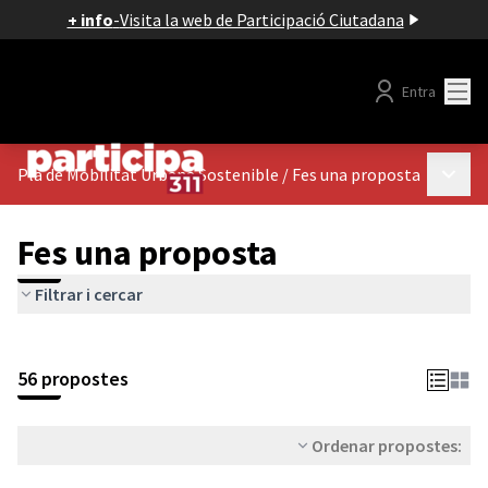
+ info
-
Visita la web de Participació Ciutadana
Menú
Entra
Menú p
Pla de Mobilitat Urbana Sostenible
/
Fes una proposta
Fes una proposta
Filtrar i cercar
56 propostes
Ordenar propostes: