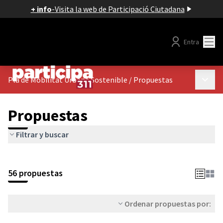
+ info
-
Visita la web de Participació Ciutadana
Menú
Entra
Menú p
Pla de Mobilitat Urbana Sostenible
/
Propuestas
Propuestas
Filtrar y buscar
56 propuestas
Ordenar propuestas por: