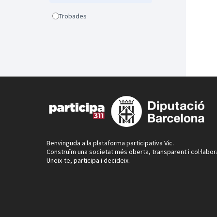
Trobades
Benvinguda a la plataforma participativa Vic.
Construïm una societat més oberta, transparent i col·labor
Uneix-te, participa i decideix.