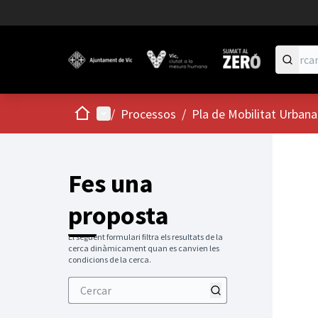
Inici
Menú principal
/
Processos
/
Pla de Mobilitat Urbana
Fes una
proposta
El següent formulari filtra els resultats de la
cerca dinàmicament quan es canvien les
condicions de la cerca.