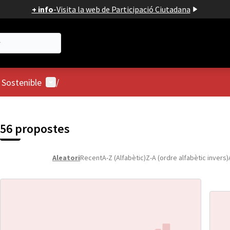
+ info
-
Visita la web de Participació Ciutadana
Menú d'usuari
 Sostenible
/
56 propostes
Aleatori
Recent
A-Z (Alfabètic)
Z-A (ordre alfabètic invers)