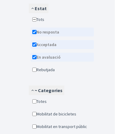
Estat
Tots
No resposta
Acceptada
En avaluació
Rebutjada
~ Categories
Totes
Mobilitat de bicicletes
Mobilitat en transport públic