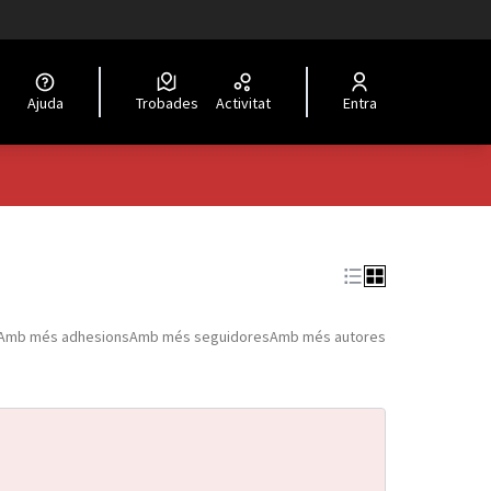
Ajuda
Trobades
Activitat
Entra
Amb més adhesions
Amb més seguidores
Amb més autores