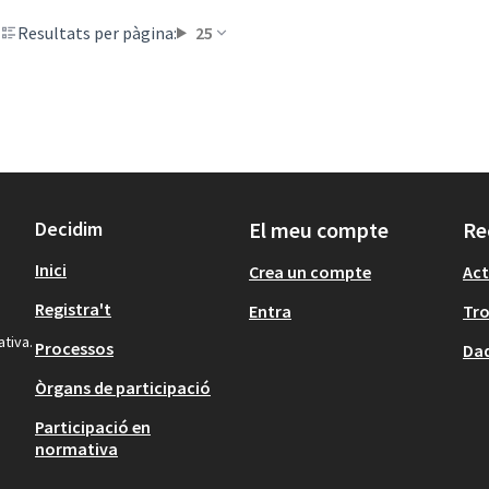
Resultats per pàgina:
25
Decidim
El meu compte
Re
Inici
Crea un compte
Act
Registra't
Entra
Tr
ativa.
Processos
Dad
Òrgans de participació
Participació en
normativa