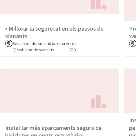
• Millorar la seguretat en els passos de
Pr
vianants
xa
Sessió de debat amb la zona verda
Mobilitat de vianants
0
In
Instal·lar més aparcaments segurs de
pe
bicicletes en punts estratègics
pl