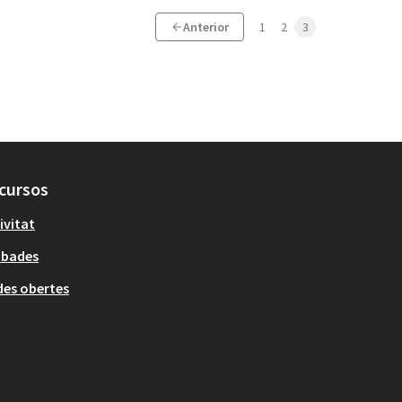
Anterior
1
2
3
cursos
ivitat
obades
es obertes