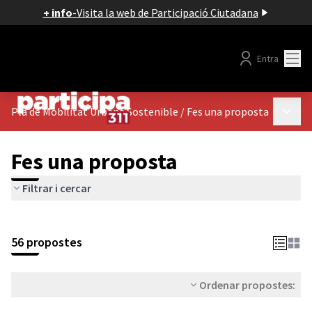
+ info
-
Visita la web de Participació Ciutadana
Menú
Entra
Menú p
Pla de Mobilitat Urbana Sostenible
/
Fes una proposta
Fes una proposta
Filtrar i cercar
56 propostes
Ordenar propostes: