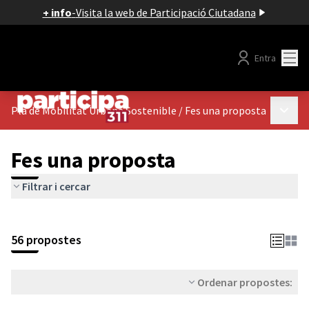
+ info
-
Visita la web de Participació Ciutadana
Menú
Entra
Menú p
Pla de Mobilitat Urbana Sostenible
/
Fes una proposta
Fes una proposta
Filtrar i cercar
56 propostes
Ordenar propostes: