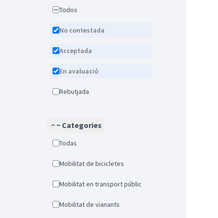
Todos
No contestada
Acceptada
En avaluació
Rebutjada
~ Categories
Todas
Mobilitat de bicicletes
Mobilitat en transport públic
Mobilitat de vianants