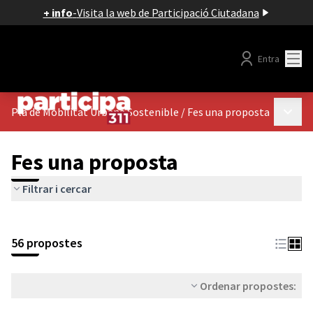
+ info
-
Visita la web de Participació Ciutadana
Menú
Entra
Menú p
Pla de Mobilitat Urbana Sostenible
/
Fes una proposta
Fes una proposta
Filtrar i cercar
56 propostes
Ordenar propostes: