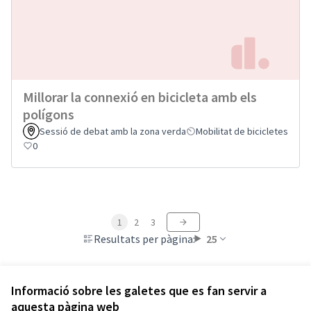
Millorar la connexió en bicicleta amb els
polígons
Sessió de debat amb la zona verda
Mobilitat de bicicletes
0
1
2
3
Resultats per pàgina:
25
Informació sobre les galetes que es fan servir a
aquesta pàgina web
Termes i condicions d'ús