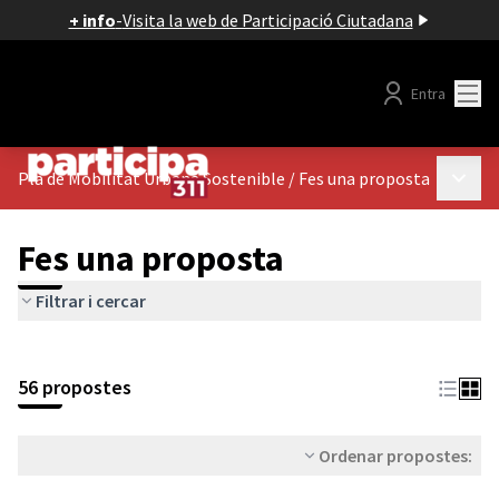
+ info
-
Visita la web de Participació Ciutadana
Menú
Entra
Menú p
Pla de Mobilitat Urbana Sostenible
/
Fes una proposta
Fes una proposta
Filtrar i cercar
56 propostes
Ordenar propostes: