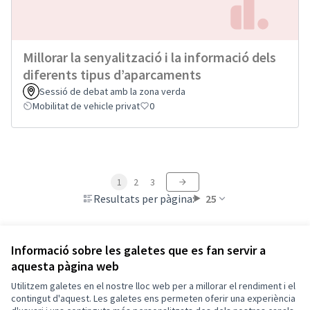
Millorar la senyalització i la informació dels
diferents tipus d’aparcaments
Sessió de debat amb la zona verda
Mobilitat de vehicle privat
0
1
2
3
Resultats per pàgina:
25
Informació sobre les galetes que es fan servir a
aquesta pàgina web
Termes i condicions d'ús
Configuració de les galetes
Utilitzem galetes en el nostre lloc web per a millorar el rendiment i el
Vic a X
Vic a Facebook
Vic a Instagram
Vic a YouTube
contingut d'aquest. Les galetes ens permeten oferir una experiència