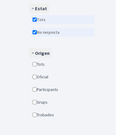
Estat
Tots
No resposta
Origen
Tots
Oficial
Participants
Grups
Trobades