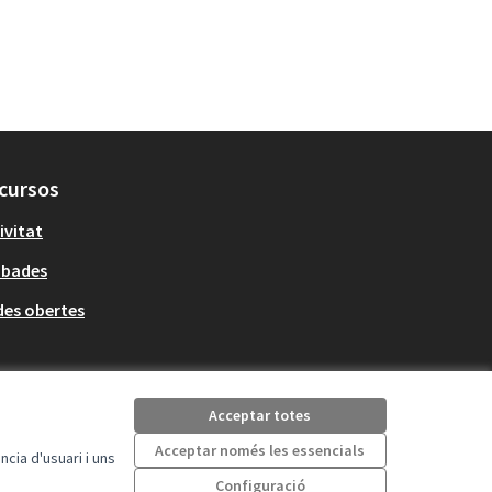
cursos
ivitat
obades
es obertes
Acceptar totes
Acceptar només les essencials
cia d'usuari i uns
Configuració