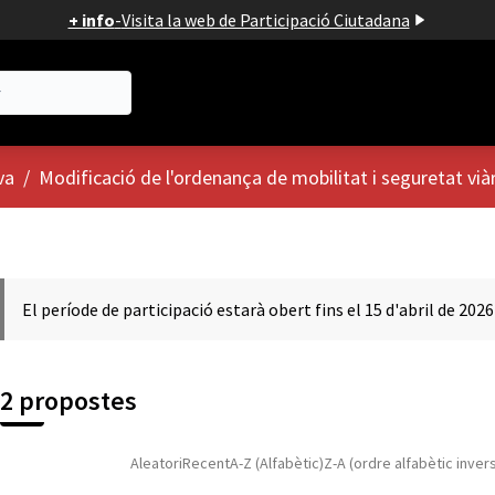
+ info
-
Visita la web de Participació Ciutadana
va
/
Modificació de l'ordenança de mobilitat i seguretat vià
El període de participació estarà obert fins el 15 d'abril de 2026
2 propostes
Aleatori
Recent
A-Z (Alfabètic)
Z-A (ordre alfabètic inver