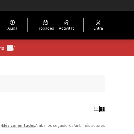
Ajuda
Trobades
Activitat
Entra
Menú d'usuari
ria
/
s)
Més comentades
Amb més seguidores
Amb més autores