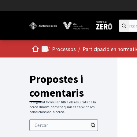
Inici
Menú principal
/
Processos
/
Participació en normati
Propostes i
comentaris
El següent formulari filtra els resultats de la
cerca dinàmicament quan es canvien les
condicions de la cerca.