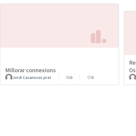
Re
Millorar connexions
Os
Jordi Casanovas prat
0
0