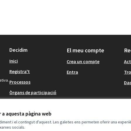
Decidim
El meu compte
Re
Inici
Crea un compte
Act
Registra't
Entra
Tr
ativa.
Processos
Dad
Òrgans de participació
Participació en
normativa
ir a aquesta pàgina web
ndiment i el contingut d'aquest. Les galetes ens permeten oferir una experièn
xarxes socials.