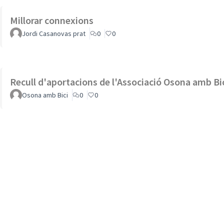
Millorar connexions
Jordi Casanovas prat
0
0
Recull d'aportacions de l'Associació Osona amb Bi
Osona amb Bici
0
0