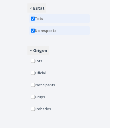
Estat
Tots
No resposta
Origen
Tots
Oficial
Participants
Grups
Trobades