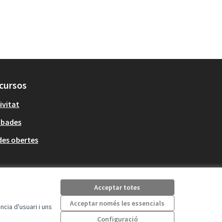
cursos
ivitat
obades
es obertes
Acceptar totes
Acceptar només les essencials
cia d'usuari i uns
Configuració