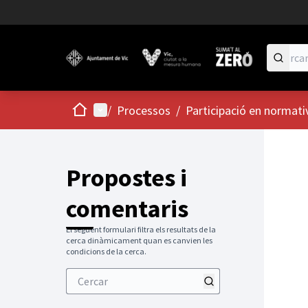
Inici
Menú principal
/
Processos
/
Participació en normati
Propostes i
comentaris
El següent formulari filtra els resultats de la
cerca dinàmicament quan es canvien les
condicions de la cerca.