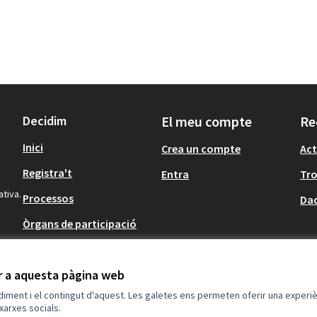
Decidim
El meu compte
Re
Inici
Crea un compte
Act
Registra't
Entra
Tr
ativa.
Processos
Dad
Òrgans de participació
Participació en
normativa
ir a aquesta pàgina web
ndiment i el contingut d'aquest. Les galetes ens permeten oferir una experièn
xarxes socials.