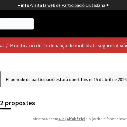
+ info
-
Visita la web de Participació Ciutadana
va
/
Modificació de l'ordenança de mobilitat i seguretat vià
El període de participació estarà obert fins el 15 d'abril de 2026
2 propostes
Aleatori
Recent
A-Z (Alfabètic)
Z-A (ordre alfabètic inve