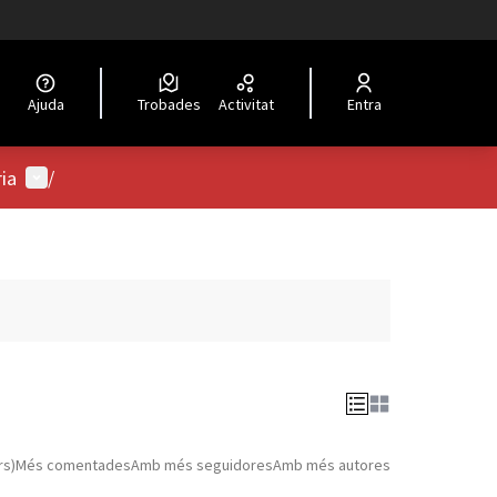
Ajuda
Trobades
Activitat
Entra
Menú d'usuari
ria
/
rs)
Més comentades
Amb més seguidores
Amb més autores