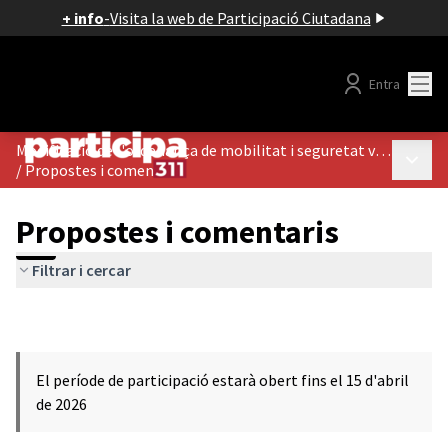
+ info
-
Visita la web de Participació Ciutadana
Menú
Entra
Modificació de l'ordenança de mobilitat i seguretat viària
Menú p
/
Propostes i comentaris
Propostes i comentaris
Filtrar i cercar
El període de participació estarà obert fins el 15 d'abril
de 2026