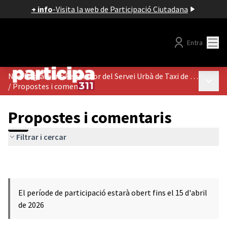
+ info
-
Visita la web de Participació Ciutadana
Menú
Entra
Nou Reglament Regulador del Servei Urbà de Taxi de Vic
Menú p
/
Propostes i comentaris
Propostes i comentaris
Filtrar i cercar
El període de participació estarà obert fins el 15 d'abril
de 2026