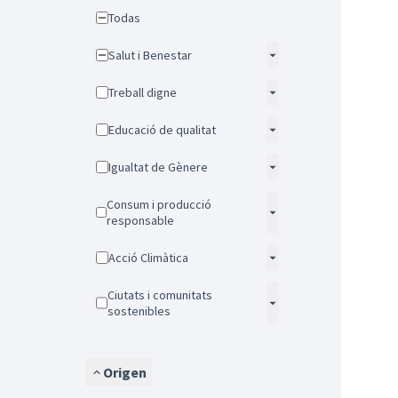
Todas
Salut i Benestar
Treball digne
Educació de qualitat
Igualtat de Gènere
Consum i producció
responsable
Acció Climàtica
Ciutats i comunitats
sostenibles
Origen