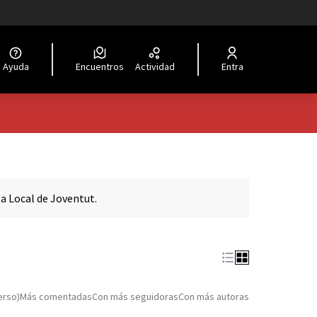
Ayuda
Encuentros
Actividad
Entra
a Local de Joventut.
erso)
Más comentadas
Con más seguidoras
Con más autoras