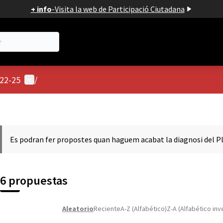
+ info
-
Visita la web de Participació Ciutadana
Menú de usuario
022-25
/
Es podran fer propostes quan haguem acabat la diagnosi del Pl
6 propuestas
Aleatorio
Reciente
A-Z (Alfabético)
Z-A (Alfabético inv