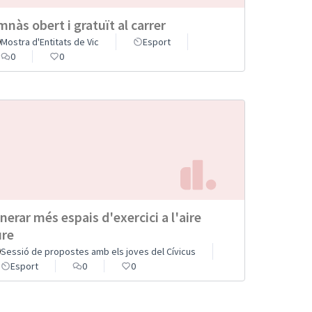
mnàs obert i gratuït al carrer
Mostra d'Entitats de Vic
Esport
0
0
nerar més espais d'exercici a l'aire
ure
Sessió de propostes amb els joves del Cívicus
Esport
0
0