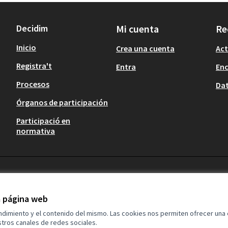
Decidim
Mi cuenta
Re
Inicio
Crea una cuenta
Act
Registra't
Entra
En
Procesos
Dat
Órganos de participación
Participació en
normativa
la página web
endimiento y el contenido del mismo. Las cookies nos permiten ofrecer una
tros canales de redes sociales.