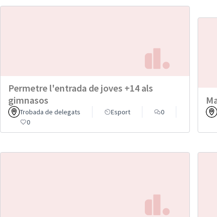
Permetre l'entrada de joves +14 als
gimnasos
Ma
Trobada de delegats
Esport
0
0