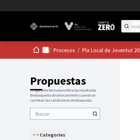
Inicio
Menú principal
/
Procesos
/
Pla Local de Joventut 2
Propuestas
El siguiente formulario filtra los resultados
de búsqueda dinámicamente cuando se
cambian las condiciones de búsqueda.
~ Categories