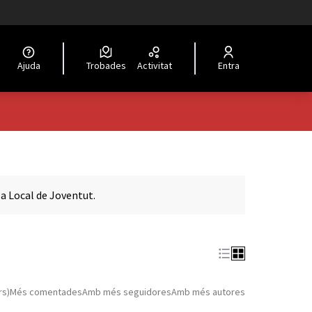
Ajuda
Trobades
Activitat
Entra
a Local de Joventut.
rs)
Més comentades
Amb més seguidores
Amb més autores