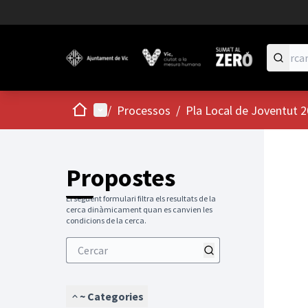
Inici
Menú principal
/
Processos
/
Pla Local de Joventut 
Propostes
El següent formulari filtra els resultats de la
cerca dinàmicament quan es canvien les
condicions de la cerca.
~ Categories