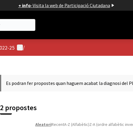
+ info
-
Visita la web de Participació Ciutadana
Menú d'usuari
2022-25
/
Es podran fer propostes quan haguem acabat la diagnosi del Pl
2 propostes
Aleatori
Recent
A-Z (Alfabètic)
Z-A (ordre alfabètic inve