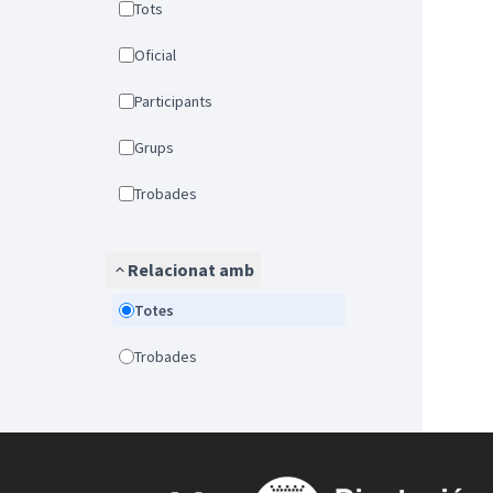
Tots
Oficial
Participants
Grups
Trobades
Relacionat amb
Totes
Trobades