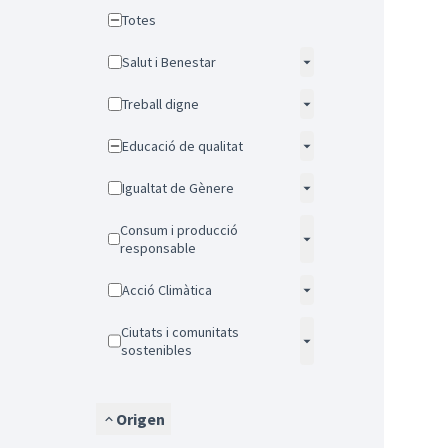
Totes
Salut i Benestar
Treball digne
Educació de qualitat
Igualtat de Gènere
Consum i producció
responsable
Acció Climàtica
Ciutats i comunitats
sostenibles
Origen