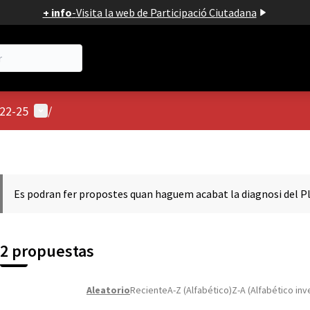
+ info
-
Visita la web de Participació Ciutadana
Menú de usuario
022-25
/
Es podran fer propostes quan haguem acabat la diagnosi del Pl
2 propuestas
Aleatorio
Reciente
A-Z (Alfabético)
Z-A (Alfabético inv