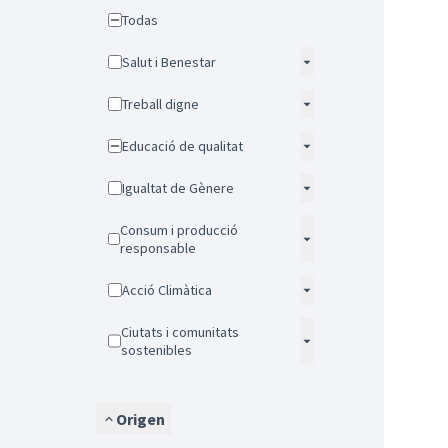
Todas
Salut i Benestar
Treball digne
Educació de qualitat
Igualtat de Gènere
Consum i producció
responsable
Acció Climàtica
Ciutats i comunitats
sostenibles
Origen