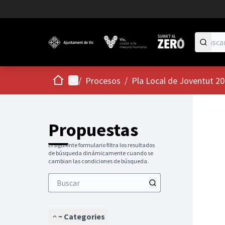
Inicio
Menú principal
/
Procesos
/
Pla Local de Joventut 2
Propuestas
El siguiente formulario filtra los resultados
de búsqueda dinámicamente cuando se
cambian las condiciones de búsqueda.
~ Categories