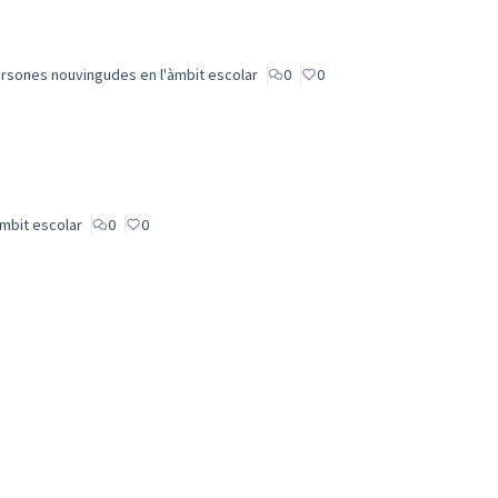
persones nouvingudes en l'àmbit escolar
0
0
àmbit escolar
0
0