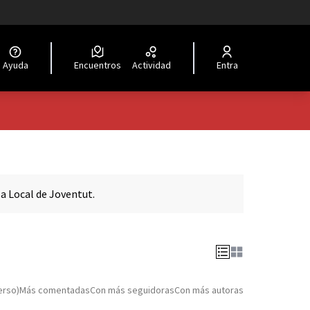
Ayuda
Encuentros
Actividad
Entra
a Local de Joventut.
erso)
Más comentadas
Con más seguidoras
Con más autoras