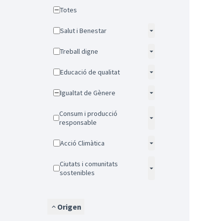
Totes
Salut i Benestar
Treball digne
Educació de qualitat
Igualtat de Gènere
Consum i producció
responsable
Acció Climàtica
Ciutats i comunitats
sostenibles
Origen