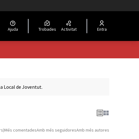
Ajuda
Trobades
Activitat
Entra
a Local de Joventut.
rs)
Més comentades
Amb més seguidores
Amb més autores