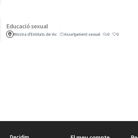
Educació sexual
Mostra d'Entitats de Vic
Assetjament sexual
0
0
Decidim
El meu compte
Re