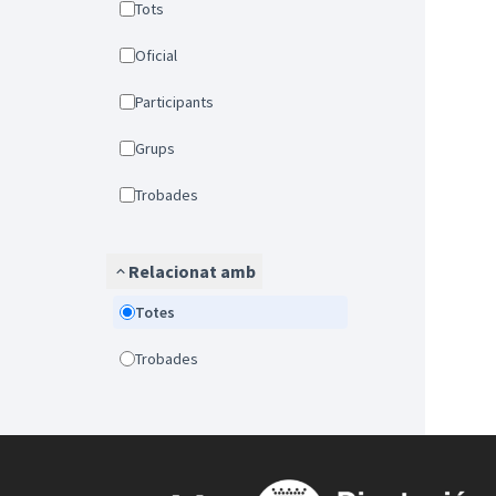
Tots
Oficial
Participants
Grups
Trobades
Relacionat amb
Totes
Trobades