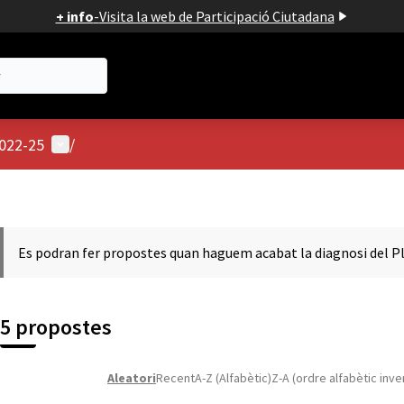
+ info
-
Visita la web de Participació Ciutadana
Menú d'usuari
2022-25
/
Es podran fer propostes quan haguem acabat la diagnosi del Pl
5 propostes
Aleatori
Recent
A-Z (Alfabètic)
Z-A (ordre alfabètic inve