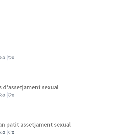
0
0
os d'assetjament sexual
0
0
an patit assetjament sexual
0
0