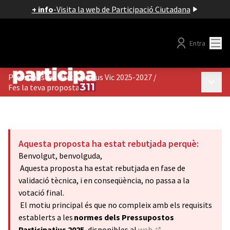
+ info
-
Visita la web de Participació Ciutadana
Menú
Entra
Pressupostos Participatius Vic 2025-2027
/
Menú p
Fes la teva proposta
Aquesta proposta ha estat rebutjada perquè:
Benvolgut, benvolguda,
Aquesta proposta ha estat rebutjada en fase de
validació tècnica, i en conseqüència, no passa a la
votació final.
El motiu principal és que no compleix amb els requisits
establerts a les
normes dels Pressupostos
Participatius 2025
, disponibles al
web.