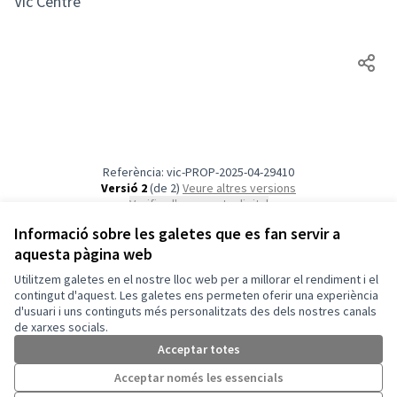
Vic Centre
Referència: vic-PROP-2025-04-29410
Versió 2
(de 2)
veure altres versions
Verifica l'empremta digital
Informació sobre les galetes que es fan servir a
aquesta pàgina web
Termes i condicions d'ús
Configuració de les galetes
Utilitzem galetes en el nostre lloc web per a millorar el rendiment i el
Vic a X
Vic a Facebook
Vic a Instagram
Vic a YouTube
contingut d'aquest. Les galetes ens permeten oferir una experiència
d'usuari i uns continguts més personalitzats des dels nostres canals
(Enllaç extern)
(Enllaç extern)
(Enllaç extern)
(Enllaç extern)
Català
de xarxes socials.
Triar la llengua
Elegir el idioma
Acceptar totes
Acceptar només les essencials
Amb llicènc
(Enllaç exte