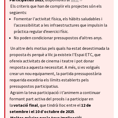
(Obrir en una pestan
Els criteris que han de complir els projectes són els
següents:
Fomentar l'activitat física, els hàbits saludables i
l’accessibilitat a les infraestructures que impulsin la
pràctica regular d’exercici físic.
No poden condicionar pressupostos d’altres anys.
Un altre dels motius pels quals ha estat desestimada la
proposta és perquè a Vic ja existeix l’Espai ETC, que
ofereix activitats de cinema i teatre i pot donar
resposta a aquesta necessitat. A més, si es volgués
crear un nou equipament, la partida pressupostària
requerida excediria els límits establerts pels
pressupostos participatius.
Agraïm la teva participació i t’animem a continuar
formant part activa del procés i a participar en
la
votació final
, que tindrà lloc entre el
12 de
setembre i el 10 d’octubre de 2025
.
Moltes gràcies per la teva implicació!