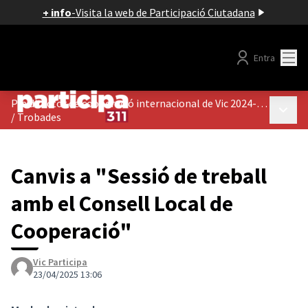
+ info
-
Visita la web de Participació Ciutadana
Menú
Entra
Pla director de cooperació internacional de Vic 2024-2028
Menú p
/
Trobades
Canvis a "Sessió de treball
amb el Consell Local de
Cooperació"
Vic Participa
23/04/2025 13:06