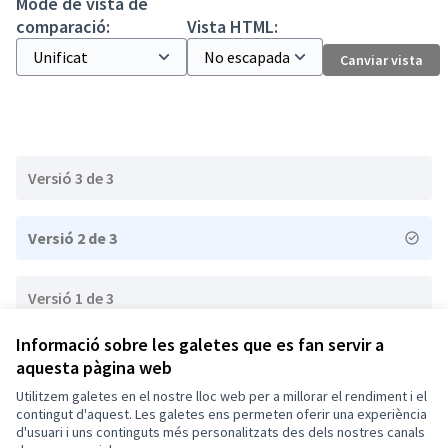
Mode de vista de
comparació:
Vista HTML:
Canviar vista
Versió 3 de 3
Versió 2 de 3
Versió 1 de 3
Informació sobre les galetes que es fan servir a
aquesta pàgina web
Termes i condicions d'ús
Configuració de les galetes
Utilitzem galetes en el nostre lloc web per a millorar el rendiment i el
Vic a X
Vic a Facebook
Vic a Instagram
Vic a YouTube
contingut d'aquest. Les galetes ens permeten oferir una experiència
d'usuari i uns continguts més personalitzats des dels nostres canals
(Enllaç extern)
(Enllaç extern)
(Enllaç extern)
(Enllaç extern)
Català