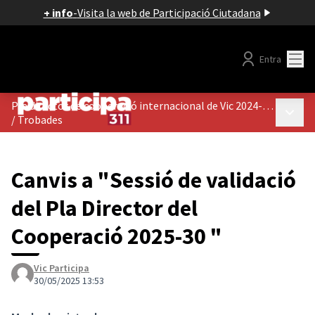
+ info
-
Visita la web de Participació Ciutadana
Menú
Entra
Pla director de cooperació internacional de Vic 2024-2028
Menú p
/
Trobades
Canvis a "Sessió de validació
del Pla Director del
Cooperació 2025-30 "
Vic Participa
30/05/2025 13:53