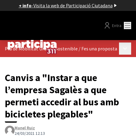
+ info
-
Visita la web de Participació Ciutadana
Menú
Entra
Menú p
Pla de Mobilitat Urbana Sostenible
/
Fes una proposta
Canvis a "Instar a que
l’empresa Sagalès a que
permeti accedir al bus amb
bicicletes plegables"
Manel Ruiz
24/03/2021 12:13