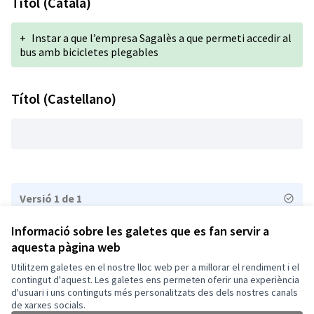
Títol (Català)
+
Instar a que l’empresa Sagalès a que permeti accedir al
bus amb bicicletes plegables
Títol (Castellano)
Versió 1 de 1
Informació sobre les galetes que es fan servir a
aquesta pàgina web
Termes i condicions d'ús
Configuració de les galetes
Utilitzem galetes en el nostre lloc web per a millorar el rendiment i el
Vic a X
Vic a Facebook
Vic a Instagram
Vic a YouTube
contingut d'aquest. Les galetes ens permeten oferir una experiència
d'usuari i uns continguts més personalitzats des dels nostres canals
(Enllaç extern)
(Enllaç extern)
(Enllaç extern)
(Enllaç extern)
Català
de xarxes socials.
Triar la llengua
Elegir el idioma