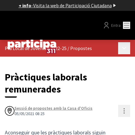
+ info
-
Visita la web de Participació Ciutadana
Menú
Entra
Menú p
Pla Local de Joventut 2022-25
/
Propostes
Pràctiques laborals
remunerades
Sessió de propostes amb la Casa d'Oficis
Cont
05/05/2021 08:25
Aconseguir que les pràctiques laborals siguin