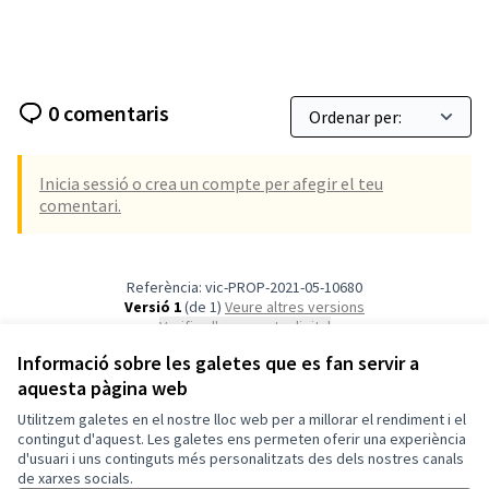
0 comentaris
Inicia sessió o crea un compte per afegir el teu
comentari.
Referència: vic-PROP-2021-05-10680
Versió 1
(de 1)
veure altres versions
Verifica l'empremta digital
Informació sobre les galetes que es fan servir a
aquesta pàgina web
Termes i condicions d'ús
Configuració de les galetes
Utilitzem galetes en el nostre lloc web per a millorar el rendiment i el
Vic a X
Vic a Facebook
Vic a Instagram
Vic a YouTube
contingut d'aquest. Les galetes ens permeten oferir una experiència
d'usuari i uns continguts més personalitzats des dels nostres canals
(Enllaç extern)
(Enllaç extern)
(Enllaç extern)
(Enllaç extern)
Català
de xarxes socials.
Triar la llengua
Elegir el idioma