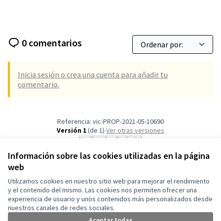
0 comentarios
Inicia sesión o crea una cuenta para añadir tu
comentario.
Referencia: vic-PROP-2021-05-10690
Versión 1
(de 1)
ver otras versiones
Verificar huella digital
Información sobre las cookies utilizadas en la página
web
Términos y condiciones de uso
Configuración de cookies
Utilizamos cookies en nuestro sitio web para mejorar el rendimiento
Vic en X
Vic en Facebook
Vic en Instagram
Vic en YouTube
y el contenido del mismo. Las cookies nos permiten ofrecer una
experiencia de usuario y unos contenidos más personalizados desde
(Enlace externo)
(Enlace externo)
(Enlace externo)
(Enlace externo)
Castellano
nuestros canales de redes sociales.
Triar la llengua
Elegir el idioma
Aceptar todas