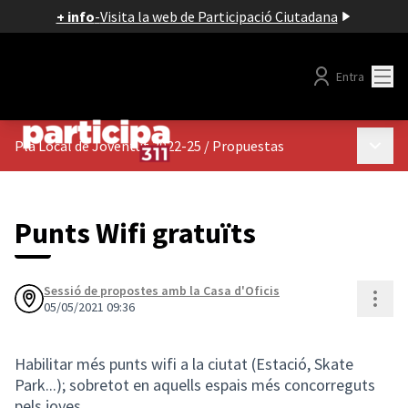
+ info
-
Visita la web de Participació Ciutadana
Menú
Entra
Menú p
Pla Local de Joventut 2022-25
/
Propuestas
Punts Wifi gratuïts
Sessió de propostes amb la Casa d'Oficis
Cont
05/05/2021 09:36
Habilitar més punts wifi a la ciutat (Estació, Skate
Park...); sobretot en aquells espais més concorreguts
pels joves.