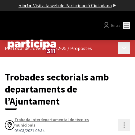
+ info
-
Visita la web de Participació Ciutadana
Menú
Entra
Menú p
Pla Local de Joventut 2022-25
/
Propostes
Trobades sectorials amb
departaments de
l’Ajuntament
Trobada interdepertamental de tècnics
Cont
municipals
05/05/2021 09:54