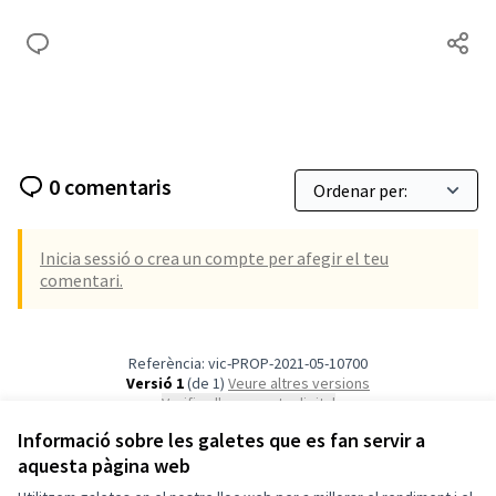
0 comentaris
Inicia sessió o crea un compte per afegir el teu
comentari.
Referència: vic-PROP-2021-05-10700
Versió 1
(de 1)
veure altres versions
Verifica l'empremta digital
Informació sobre les galetes que es fan servir a
aquesta pàgina web
Termes i condicions d'ús
Configuració de les galetes