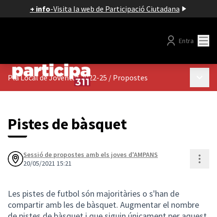
+ info
-
Visita la web de Participació Ciutadana
Menú
Entra
Menú p
Pla Local de Joventut 2022-25
/
Propostes
Pistes de bàsquet
Sessió de propostes amb els joves d'AMPANS
Cont
20/05/2021 15:21
Les pistes de futbol són majoritàries o s'han de
compartir amb les de bàsquet. Augmentar el nombre
de pistes de bàsquet i que siguin únicament per aquest