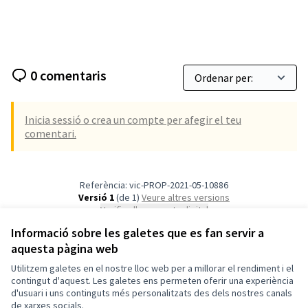
0 comentaris
Inicia sessió o crea un compte per afegir el teu
comentari.
Referència: vic-PROP-2021-05-10886
Versió 1
(de 1)
veure altres versions
Verifica l'empremta digital
Informació sobre les galetes que es fan servir a
aquesta pàgina web
Termes i condicions d'ús
Configuració de les galetes
Utilitzem galetes en el nostre lloc web per a millorar el rendiment i el
Vic a X
Vic a Facebook
Vic a Instagram
Vic a YouTube
contingut d'aquest. Les galetes ens permeten oferir una experiència
d'usuari i uns continguts més personalitzats des dels nostres canals
(Enllaç extern)
(Enllaç extern)
(Enllaç extern)
(Enllaç extern)
Català
de xarxes socials.
Triar la llengua
Elegir el idioma