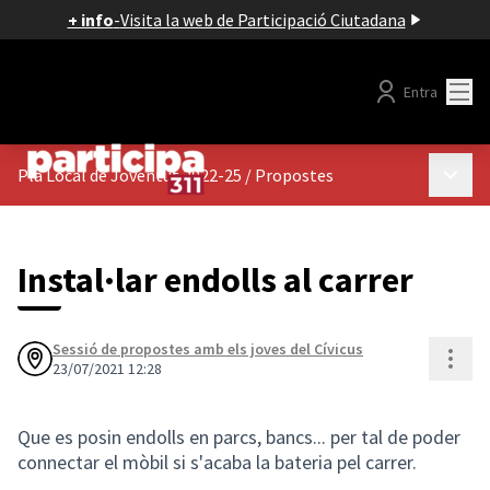
+ info
-
Visita la web de Participació Ciutadana
Menú
Entra
Menú p
Pla Local de Joventut 2022-25
/
Propostes
Instal·lar endolls al carrer
Sessió de propostes amb els joves del Cívicus
Cont
23/07/2021 12:28
Que es posin endolls en parcs, bancs... per tal de poder
connectar el mòbil si s'acaba la bateria pel carrer.