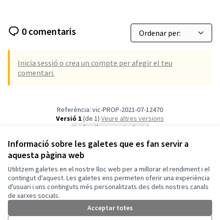
0 comentaris
Inicia sessió o crea un compte per afegir el teu
comentari.
Referència: vic-PROP-2021-07-12470
Versió 1
(de 1)
veure altres versions
Verifica l'empremta digital
Informació sobre les galetes que es fan servir a
aquesta pàgina web
Termes i condicions d'ús
Configuració de les galetes
Utilitzem galetes en el nostre lloc web per a millorar el rendiment i el
Vic a X
Vic a Facebook
Vic a Instagram
Vic a YouTube
contingut d'aquest. Les galetes ens permeten oferir una experiència
d'usuari i uns continguts més personalitzats des dels nostres canals
(Enllaç extern)
(Enllaç extern)
(Enllaç extern)
(Enllaç extern)
Català
de xarxes socials.
Triar la llengua
Elegir el idioma
Acceptar totes