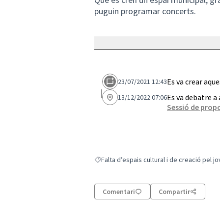
puguin programar concerts.
Es va crear aqu
23/07/2021 12:43
Es va debatre a
13/12/2022 07:06
Sessió de propo
Falta d’espais cultural i de creació pel j
Resultats en filtrar per: Falta d’espais cultu
Comentari
Compartir