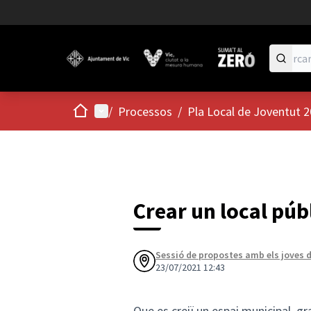
Inici
Menú principal
/
Processos
/
Pla Local de Joventut 
Crear un local púb
Sessió de propostes amb els joves d
23/07/2021 12:43
Que es creiï un espai municipal, grat