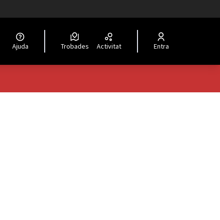
Ajuda
Trobades
Activitat
Entra
ols de recursos