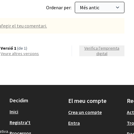
Ordenar per:
afegir el teu comentari.
Versió 1
(de 1)
Verifica l'empremta
veure altres versions
digital
Decidim
El meu compte
Re
Inici
Crea un compte
Act
Registra't
Entra
Tr
ativa.
Processos
Dad