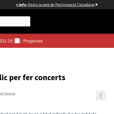
+ info
-
Visita la web de Participació Ciutadana
Menú d'usuari
2022-25
/
Propostes
lic per fer concerts
el Cívicus
Contr
uït per tal els joves a títol individual o les entitats