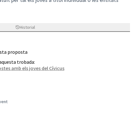
Historial
esta proposta
 aquesta trobada:
stes amb els joves del Cívicus
ovent
ral i de creació pel jovent