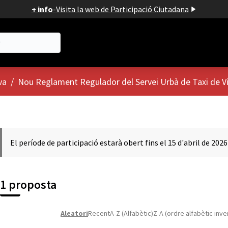
+ info
-
Visita la web de Participació Ciutadana
va
/
Nou Reglament Regulador del Servei Urbà de Taxi de V
El període de participació estarà obert fins el 15 d'abril de 2026
1 proposta
Aleatori
Recent
A-Z (Alfabètic)
Z-A (ordre alfabètic inve