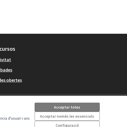
cursos
ivitat
obades
es obertes
Acceptar totes
Acceptar només les essencials
cia d'usuari i uns
Configuració