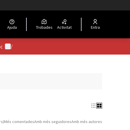
Ajuda
Trobades
Activitat
Entra
Menú d'usuari
ic
/
rs)
Més comentades
Amb més seguidores
Amb més autores