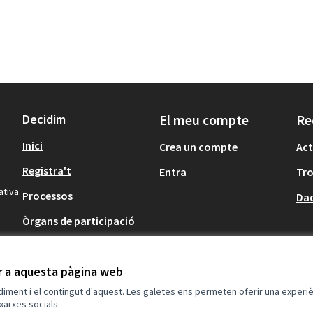
Decidim
El meu compte
Re
Inici
Crea un compte
Act
Registra't
Entra
Tr
ativa.
Processos
Dad
Òrgans de participació
Participació en
normativa
ir a aquesta pàgina web
ndiment i el contingut d'aquest. Les galetes ens permeten oferir una experièn
xarxes socials.