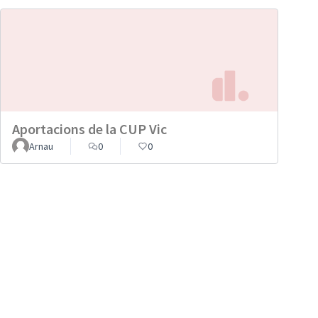
Aportacions de la CUP Vic
Arnau
0
0