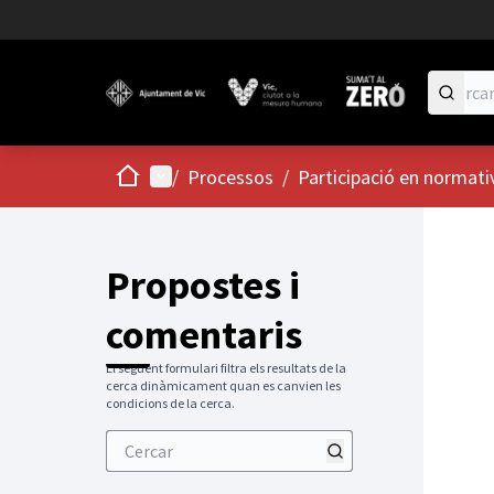
Inici
Menú principal
/
Processos
/
Participació en normati
Propostes i
comentaris
El següent formulari filtra els resultats de la
cerca dinàmicament quan es canvien les
condicions de la cerca.