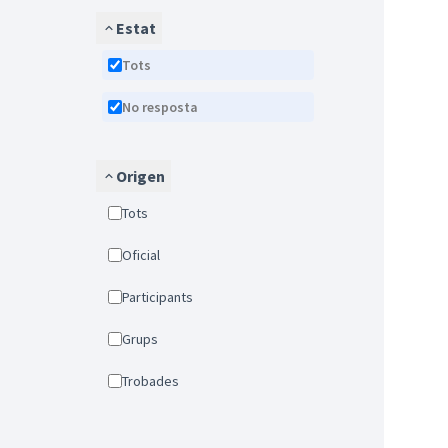
Estat
Tots
No resposta
Origen
Tots
Oficial
Participants
Grups
Trobades