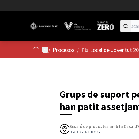
Inicio
Menú principal
/
Procesos
/
Pla Local de Joventut 2
Grups de suport pe
han patit assetja
Sessió de propostes amb la Casa d'
05/05/2021 07:27