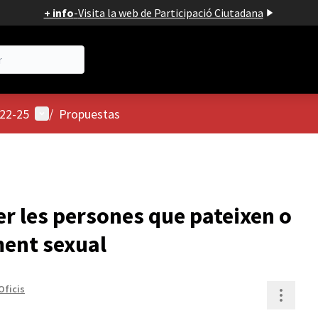
+ info
-
Visita la web de Participació Ciutadana
Menú de usuario
022-25
/
Propuestas
r les persones que pateixen o
ment sexual
Oficis
Contr