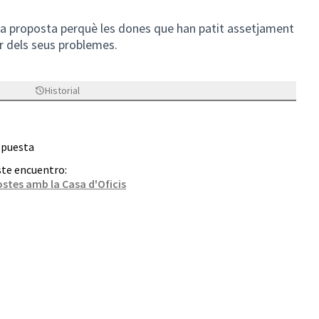
na proposta perquè les dones que han patit assetjament
ar dels seus problemes.
Historial
opuesta
ste encuentro:
stes amb la Casa d'Oficis
al