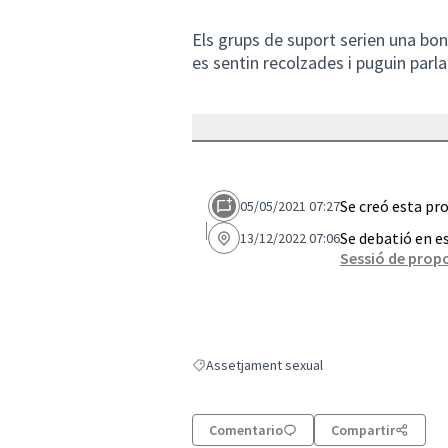
Els grups de suport serien una bo
es sentin recolzades i puguin parl
Se creó esta pr
05/05/2021 07:27
Se debatió en e
13/12/2022 07:06
Sessió de propo
Assetjament sexual
Resultados al filtrar por: Assetjament sexu
Comentario
Compartir