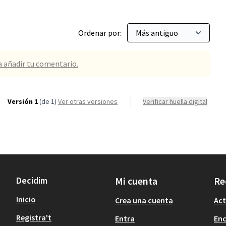
Ordenar por:
a añadir tu comentario.
Versión 1
(de 1)
ver otras versiones
Verificar huella digital
Decidim
Mi cuenta
Re
Inicio
Crea una cuenta
Act
Registra't
Entra
En