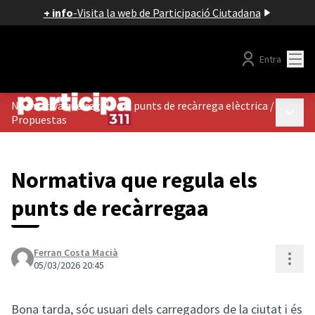
+ info
-
Visita la web de Participació Ciutadana
Menú
Entra
Normativa que regula els punts de recàrrega elèctrica
/
Menú p
Propuestas
Normativa que regula els
punts de recàrregaa
Ferran Costa Macià
Cont
05/03/2026 20:45
Bona tarda, sóc usuari dels carregadors de la ciutat i és