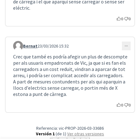
de cárrega i el que aparqui sense carregar o sense ser
eléctric.
0
0
Bernat
23/03/2026 15:32
Comentario 5408
Crec que també es podría afegir un plus de descompte
per als usuaris empadronats de Vic, ja que si es fan els
carregadors a un cost reduit, vindran a aparcar de tot
arreu, i podría ser complicat accedir als carregadors.
A part de mesures contundents per als qui aparquin a
llocs d'electrics sense carregar, o portin més de X
estona a punt de càrrega.
0
0
Referencia: vic-PROP-2026-03-33686
Versión 1
(de 1)
ver otras versiones
Verificar huella digital