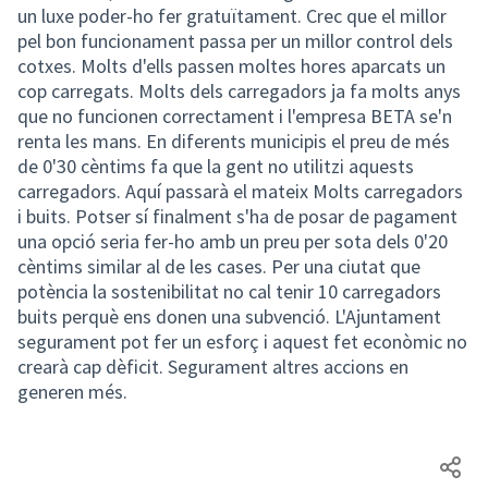
un luxe poder-ho fer gratuïtament. Crec que el millor
pel bon funcionament passa per un millor control dels
cotxes. Molts d'ells passen moltes hores aparcats un
cop carregats. Molts dels carregadors ja fa molts anys
que no funcionen correctament i l'empresa BETA se'n
renta les mans. En diferents municipis el preu de més
de 0'30 cèntims fa que la gent no utilitzi aquests
carregadors. Aquí passarà el mateix Molts carregadors
i buits. Potser sí finalment s'ha de posar de pagament
una opció seria fer-ho amb un preu per sota dels 0'20
cèntims similar al de les cases. Per una ciutat que
potència la sostenibilitat no cal tenir 10 carregadors
buits perquè ens donen una subvenció. L'Ajuntament
segurament pot fer un esforç i aquest fet econòmic no
crearà cap dèficit. Segurament altres accions en
generen més.